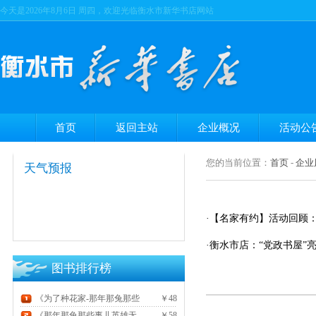
今天是
2026年8月6日 周四，欢迎光临衡水市新华书店网站
首页
返回主站
企业概况
活动公
您的当前位置：
首页
-
企业
天气预报
·【名家有约】活动回顾
·衡水市店：“党政书屋”
图书排行榜
《为了种花家-那年那兔那些
￥48
事儿》
《那年那兔那些事儿英雄无
￥58