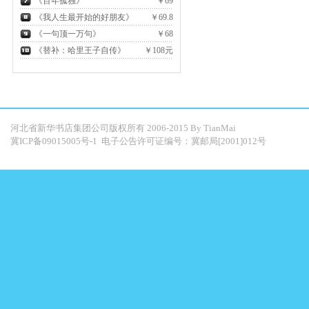
《百年孤独》
￥69
《我人生最开始的好朋友》
￥69.8
《一句顶一万句》
￥68
《替补：哈里王子自传》
￥108元
河北省新华书店集团公司版权所有 2006-2015 By
TianMai
冀ICP备09015005号-1
电子公告许可证编号：冀邮局[2001]012号