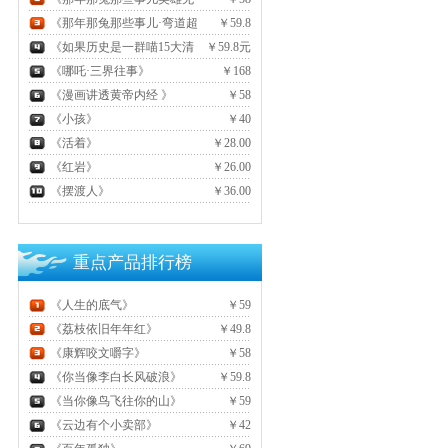
悔》
《那年那兔那些事儿·弯道超
￥59.8
车》
《如果历史是一群喵15大清
￥59.8元
风云篇》
《哪吒·三界往事》
￥168
《漫画讲透黄帝内经 》
￥58
《小孩》
￥40
《活着》
￥28.00
《红岩》
￥26.00
《摆渡人》
￥36.00
重点产品排行榜
《人生的底气》
￥59
《荔枝依旧年年红》
￥49.8
《康辉咬文嚼字》
￥58
《你当像李白长风破浪》
￥59.8
《当你像鸟飞往你的山》
￥59
《云边有个小卖部》
￥42