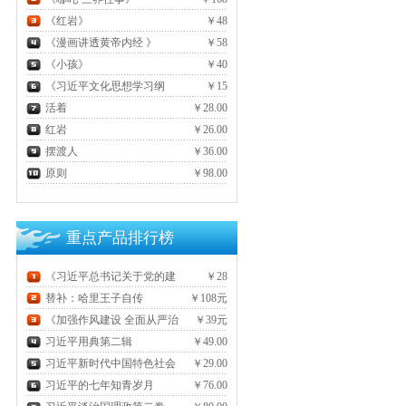
《红岩》
￥48
《漫画讲透黄帝内经 》
￥58
《小孩》
￥40
《习近平文化思想学习纲
￥15
要》
活着
￥28.00
红岩
￥26.00
摆渡人
￥36.00
原则
￥98.00
重点产品排行榜
《习近平总书记关于党的建
￥28
设的重要思想概论》
替补：哈里王子自传
￥108元
《加强作风建设 全面从严治
￥39元
党》
习近平用典第二辑
￥49.00
习近平新时代中国特色社会
￥29.00
主义思想三十讲
习近平的七年知青岁月
￥76.00