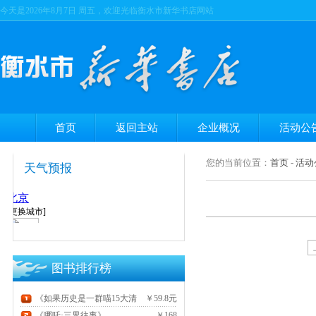
今天是
2026年8月7日 周五，欢迎光临衡水市新华书店网站
首页
返回主站
企业概况
活动公
您的当前位置：
首页
-
活动
天气预报
图书排行榜
《如果历史是一群喵15大清
￥59.8元
风云篇》
《哪吒·三界往事》
￥168