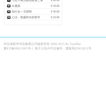
习近平谈治国理政第二卷
￥80.00
白鹿原
￥39.80
知行合一王阳明
￥36.00
心法：稻盛和夫的哲学
￥26.00
河北省新华书店集团公司版权所有 2006-2015 By
TianMai
冀ICP备09015005号-1
电子公告许可证编号：冀邮局[2001]012号